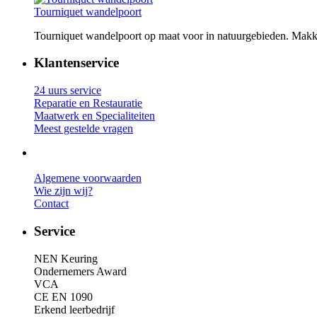
Tourniquet wandelpoort
Tourniquet wandelpoort op maat voor in natuurgebieden. Makk
Klantenservice
24 uurs service
Reparatie en Restauratie
Maatwerk en Specialiteiten
Meest gestelde vragen
Algemene voorwaarden
Wie zijn wij?
Contact
Service
NEN Keuring
Ondernemers Award
VCA
CE EN 1090
Erkend leerbedrijf