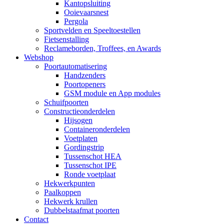
Kantopsluiting
Ooievaarsnest
Pergola
Sportvelden en Speeltoestellen
Fietsenstalling
Reclameborden, Troffees, en Awards
Webshop
Poortautomatisering
Handzenders
Poortopeners
GSM module en App modules
Schuifpoorten
Constructieonderdelen
Hijsogen
Containeronderdelen
Voetplaten
Gordingstrip
Tussenschot HEA
Tussenschot IPE
Ronde voetplaat
Hekwerkpunten
Paalkoppen
Hekwerk krullen
Dubbelstaafmat poorten
Contact