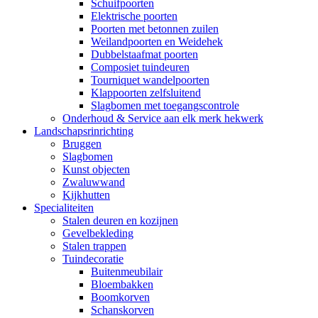
Schuifpoorten
Elektrische poorten
Poorten met betonnen zuilen
Weilandpoorten en Weidehek
Dubbelstaafmat poorten
Composiet tuindeuren
Tourniquet wandelpoorten
Klappoorten zelfsluitend
Slagbomen met toegangscontrole
Onderhoud & Service aan elk merk hekwerk
Landschapsrinrichting
Bruggen
Slagbomen
Kunst objecten
Zwaluwwand
Kijkhutten
Specialiteiten
Stalen deuren en kozijnen
Gevelbekleding
Stalen trappen
Tuindecoratie
Buitenmeubilair
Bloembakken
Boomkorven
Schanskorven