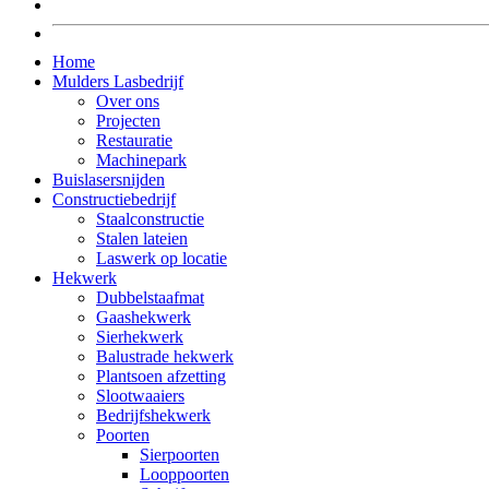
Home
Mulders Lasbedrijf
Over ons
Projecten
Restauratie
Machinepark
Buislasersnijden
Constructiebedrijf
Staalconstructie
Stalen lateien
Laswerk op locatie
Hekwerk
Dubbelstaafmat
Gaashekwerk
Sierhekwerk
Balustrade hekwerk
Plantsoen afzetting
Slootwaaiers
Bedrijfshekwerk
Poorten
Sierpoorten
Looppoorten