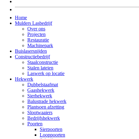
Home
Mulders Lasbedrijf
Over ons
Projecten
Restauratie
Machinepark
Buislasersnijden
Constructiebedrijf
Staalconstructie
Stalen lateien
Laswerk op locatie
Hekwerk
Dubbelstaafmat
Gaashekwerk
Sierhekwerk
Balustrade hekwerk
Plantsoen afzetting
Slootwaaiers
Bedrijfshekwerk
Poorten
Sierpoorten
Looppoorten