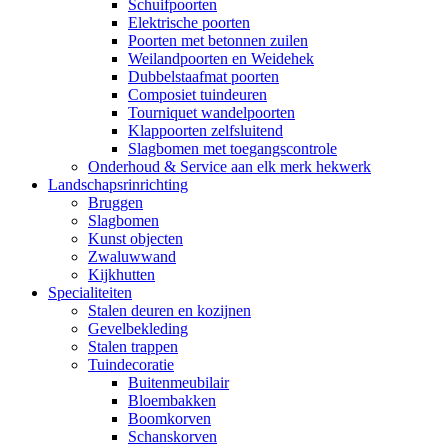
Schuifpoorten
Elektrische poorten
Poorten met betonnen zuilen
Weilandpoorten en Weidehek
Dubbelstaafmat poorten
Composiet tuindeuren
Tourniquet wandelpoorten
Klappoorten zelfsluitend
Slagbomen met toegangscontrole
Onderhoud & Service aan elk merk hekwerk
Landschapsrinrichting
Bruggen
Slagbomen
Kunst objecten
Zwaluwwand
Kijkhutten
Specialiteiten
Stalen deuren en kozijnen
Gevelbekleding
Stalen trappen
Tuindecoratie
Buitenmeubilair
Bloembakken
Boomkorven
Schanskorven