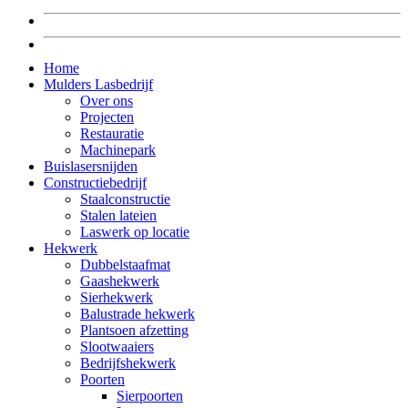
Home
Mulders Lasbedrijf
Over ons
Projecten
Restauratie
Machinepark
Buislasersnijden
Constructiebedrijf
Staalconstructie
Stalen lateien
Laswerk op locatie
Hekwerk
Dubbelstaafmat
Gaashekwerk
Sierhekwerk
Balustrade hekwerk
Plantsoen afzetting
Slootwaaiers
Bedrijfshekwerk
Poorten
Sierpoorten