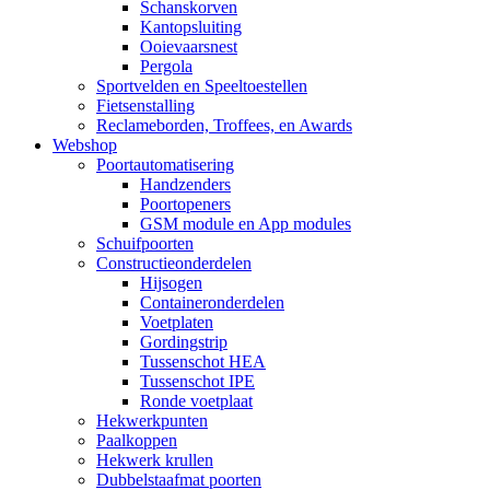
Schanskorven
Kantopsluiting
Ooievaarsnest
Pergola
Sportvelden en Speeltoestellen
Fietsenstalling
Reclameborden, Troffees, en Awards
Webshop
Poortautomatisering
Handzenders
Poortopeners
GSM module en App modules
Schuifpoorten
Constructieonderdelen
Hijsogen
Containeronderdelen
Voetplaten
Gordingstrip
Tussenschot HEA
Tussenschot IPE
Ronde voetplaat
Hekwerkpunten
Paalkoppen
Hekwerk krullen
Dubbelstaafmat poorten