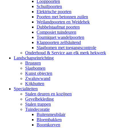
Looppoorten
Schuifpoorten
Elektrische poorten
Poorten met betonnen zuilen
Weilandpoorten en Weidehek
Dubbelstaafmat poorten
Composiet tuindeuren
Tourniquet wandelpoorten
Klappoorten zelfsluitend
Slagbomen met toegangscontrole
Onderhoud & Service aan elk merk hekwerk
Landschapsrinrichting
Bruggen
Slagbomen
Kunst objecten
Zwaluwwand
Kijkhutten
Specialiteiten
Stalen deuren en kozijnen
Gevelbekleding
Stalen trappen
Tuindecoratie
Buitenmeubilair
Bloembakken
Boomkorven